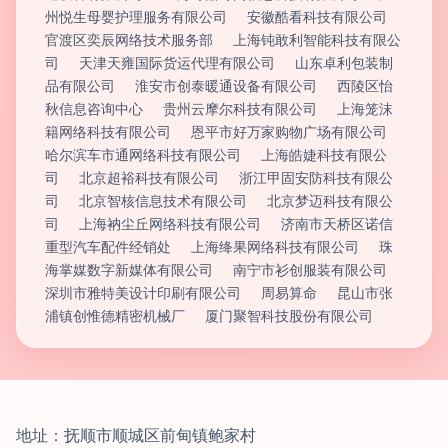
州悦生母婴护理服务有限公司
安徽酷看科技有限公司
官渡区奕辰网络技术服务部
上海钝敢利智能科技有限公
司
天津天雍国际货运代理有限公司
山东卓利包装制
品有限公司
淮安市创泰暖通设备有限公司
西陵区怡
秋信息咨询中心
贵州云摩尔科技有限公司
上海笼沫
籍网络科技有限公司
恩平市好万家购物广场有限公司
哈尔滨车市通网络科技有限公司
上海皓婕科技有限公
司
北京超裕科技有限公司
浙江甲固安防科技有限公
司
北京智核信息技术有限公司
北京梦迈科技有限公
司
上海衲尘丘网络科技有限公司
济南市天桥区诺信
重型汽车配件经销处
上海绛果网络科技有限公司
珠
海掌媒数字新媒体有限公司
南宁市衫创服装有限公司
深圳市雅特美设计印刷有限公司
周易算命
昆山市张
浦镇创惟德精密机械厂
厦门聚智科技股份有限公司
地址：抚顺市顺城区前甸镇鲍家村