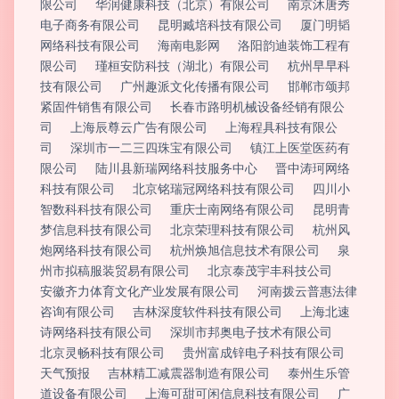
限公司
华润健康科技（北京）有限公司
南京沐唐秀
电子商务有限公司
昆明臧培科技有限公司
厦门明韬
网络科技有限公司
海南电影网
洛阳韵迪装饰工程有
限公司
瑾桓安防科技（湖北）有限公司
杭州早早科
技有限公司
广州趣派文化传播有限公司
邯郸市颂邦
紧固件销售有限公司
长春市路明机械设备经销有限公
司
上海辰尊云广告有限公司
上海程具科技有限公
司
深圳市一二三四珠宝有限公司
镇江上医堂医药有
限公司
陆川县新瑞网络科技服务中心
晋中涛珂网络
科技有限公司
北京铭瑞冠网络科技有限公司
四川小
智数科科技有限公司
重庆士南网络有限公司
昆明青
梦信息科技有限公司
北京荣理科技有限公司
杭州风
炮网络科技有限公司
杭州焕旭信息技术有限公司
泉
州市拟稿服装贸易有限公司
北京泰茂宇丰科技公司
安徽齐力体育文化产业发展有限公司
河南拨云普惠法律
咨询有限公司
吉林深度软件科技有限公司
上海北速
诗网络科技有限公司
深圳市邦奥电子技术有限公司
北京灵畅科技有限公司
贵州富成锌电子科技有限公司
天气预报
吉林精工减震器制造有限公司
泰州生乐管
道设备有限公司
上海可甜可闲信息科技有限公司
广